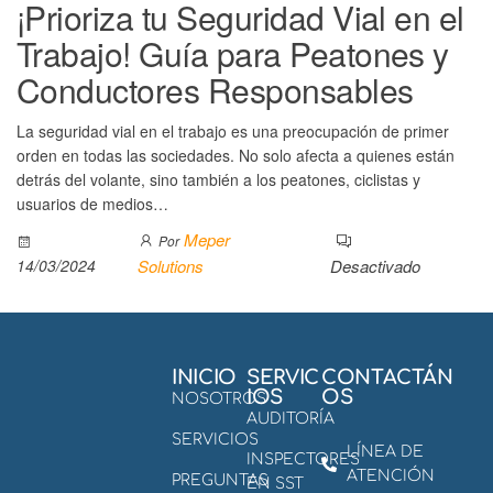
¡Prioriza tu Seguridad Vial en el
Trabajo! Guía para Peatones y
Conductores Responsables
La seguridad vial en el trabajo es una preocupación de primer
orden en todas las sociedades. No solo afecta a quienes están
detrás del volante, sino también a los peatones, ciclistas y
usuarios de medios…
Meper
Por
14/03/2024
Solutions
Desactivado
INICIO
SERVIC
CONTACTÁN
IOS
OS
NOSOTROS
AUDITORÍA
SERVICIOS
LÍNEA DE
INSPECTORES
ATENCIÓN
PREGUNTAS
EN SST