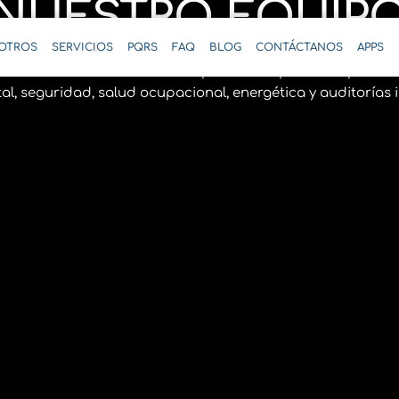
NUESTRO EQUIP
OTROS
SERVICIOS
PQRS
FAQ
BLOG
CONTÁCTANOS
APPS
nterdisciplinario: ingenieros de calidad, profesionales e
nieros mecánicos. Cada uno aporta su experiencia para cu
l, seguridad, salud ocupacional, energética y auditorías 