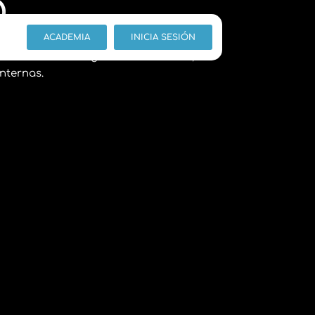
O
ACADEMIA
INICIA SESIÓN
n seguridad y salud en el trabajo,
brir áreas como gestión de calidad,
internas.