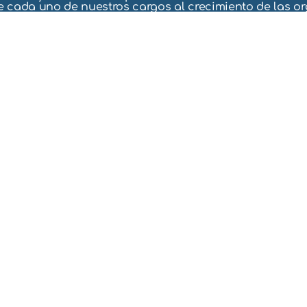
 cada uno de nuestros cargos al crecimiento de las o
INICIO
SERVICIO
NOSOTROS
AUDITORÍA
SERVICIOS
INSPECTORE
EN SST
PREGUNTAS FRECUENTES
CONSULTORÍ
BLOG
EN ISO
CONTÁCTANOS
CONSULTORÍ
EN SST
FORMACIÓN
Y CAPACITA